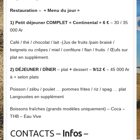
Restauration – « Menu du jour »
1) Petit déjeuner COMPLET « Continental » 6 €
– 30 / 35
000 Ar
Café / thé / chocolat / lait -(Jus de fruits /pain braisé /
beignets ou crêpes / miel / confiture / flan / fruits / Œufs sur
plat en supplément.
2) DÉJEUNER / DÎNER
– plat
+
dessert –
9/12 €
– 45 000 Ar
à + selon plats
Poisson / zébu / poulet … pommes frites / riz / spag … plat
Langoustes en supplément
Boissons fraîches (grands modèles uniquement) – Coca –
THB – Eau Vive
CONTACTS –
Infos
–